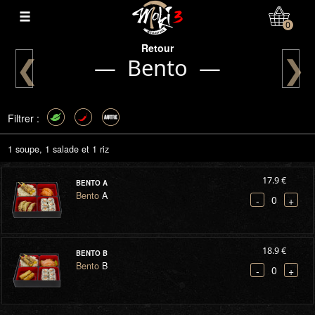
Connecter
0
Retour
❮
❯
— Bento —
Filtrer :
1 soupe, 1 salade et 1 riz
17.9 €
BENTO A
Bento
A
0
-
+
18.9 €
BENTO B
Bento
B
0
-
+